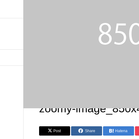
Viva Healthy（ビバヘルシー）熊本を拠点に全国展開！Hea
zoomy-image_850x
Post
Share
Hatena