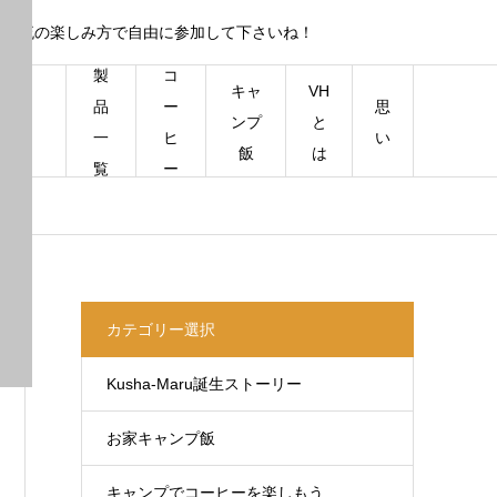
もん勝ち！あなた流の楽しみ方で自由に参加して下さいね！
製
コ
キャ
VH
思
品
ー
ンプ
と
い
一
ヒ
飯
は
覧
ー
カテゴリー選択
Kusha-Maru誕生ストーリー
お家キャンプ飯
キャンプでコーヒーを楽しもう