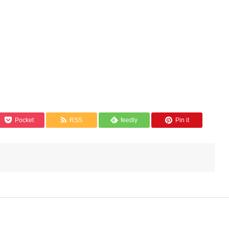
Pocket
RSS
feedly
Pin it