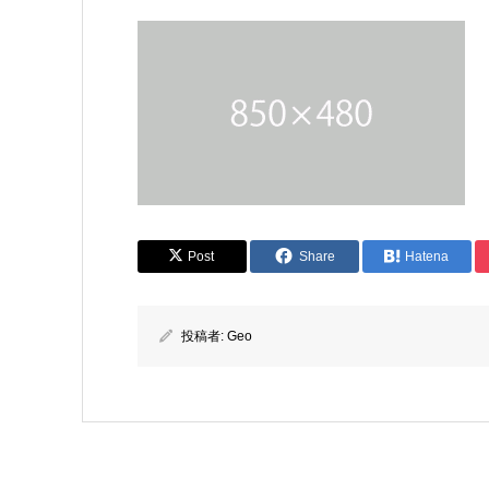
Post
Share
Hatena
投稿者:
Geo