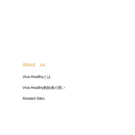
About us
Viva Healthyとは
Viva Healthy創始者の思い
Related Sites