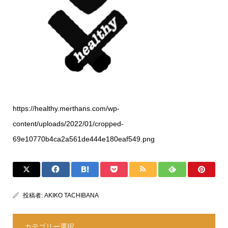
https://healthy.merthans.com/wp-
content/uploads/2022/01/cropped-
69e10770b4ca2a561de444e180eaf549.png
投稿者:
AKIKO TACHIBANA
カテゴリー選択