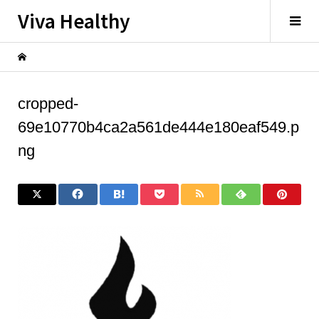
Viva Healthy
cropped-
69e10770b4ca2a561de444e180eaf549.p
ng