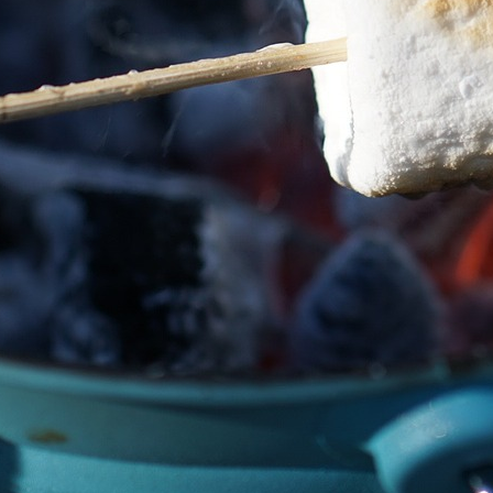
lth first!!!! Viva Healthyに参加しませんか？ 人生楽しんだ
023_1280
Pocket
RSS
feedly
Pin it