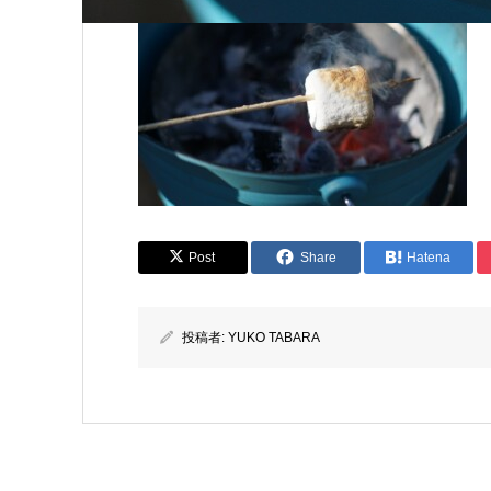
Post
Share
Hatena
投稿者:
YUKO TABARA