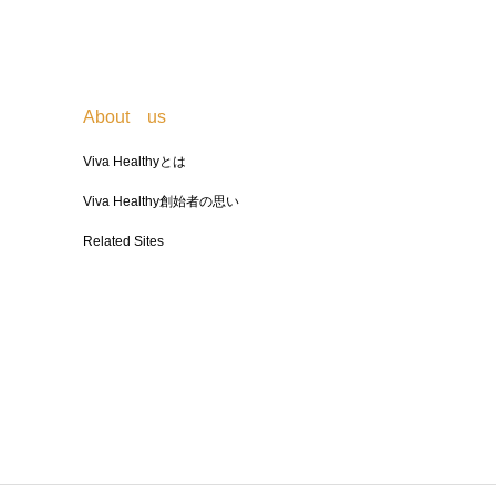
About us
Viva Healthyとは
Viva Healthy創始者の思い
Related Sites