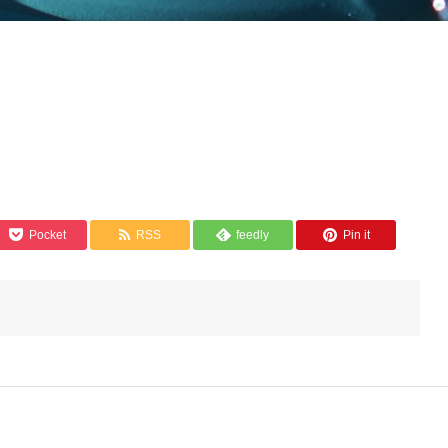
Pocket
RSS
feedly
Pin it