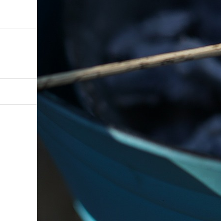
Viva Healthy（ビバヘルシー）熊本を拠点に全国展開！Hea
marshmallow-2428
Post
Share
Hatena