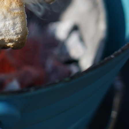
もん勝ち！あなた流の楽しみ方で自由に参加して下さいね！
カテゴリー選択
Kusha-Maru誕生ストーリー
お家キャンプ飯
キャンプでコーヒーを楽しもう