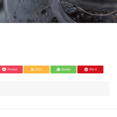
Pocket
RSS
feedly
Pin it