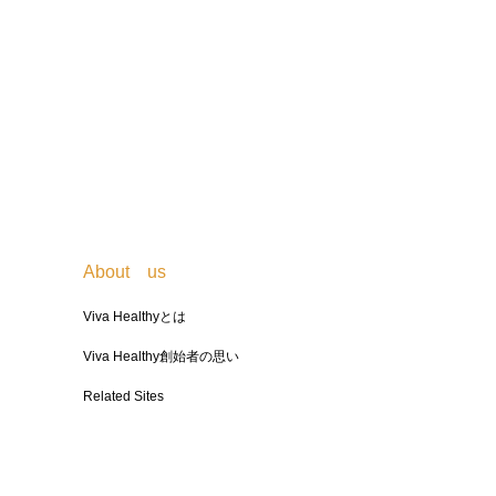
About us
Viva Healthyとは
Viva Healthy創始者の思い
Related Sites