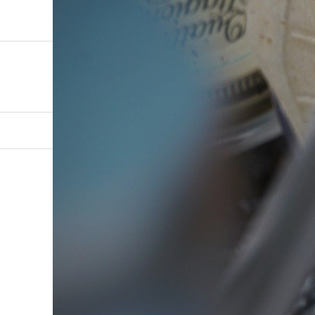
Viva Healthy（ビバヘルシー）熊本を拠点に全国展開！Hea
coffee-g3d61f352d
Post
Share
Hatena