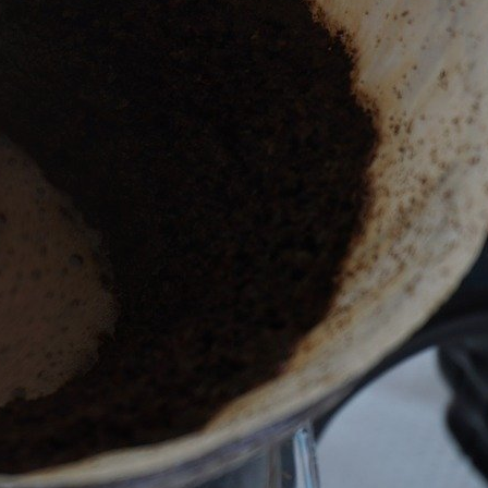
もん勝ち！あなた流の楽しみ方で自由に参加して下さいね！
カテゴリー選択
Kusha-Maru誕生ストーリー
お家キャンプ飯
キャンプでコーヒーを楽しもう