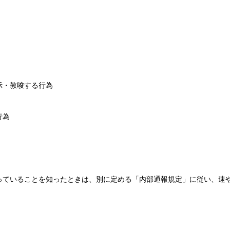
示・教唆する行為
行為
っていることを知ったときは、別に定める「内部通報規定」に従い、速